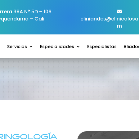
rera 39A N° 5D – 106
equendama – Cali
cliniandes@clinicalos
m
o
Servicios
Especialidades
Especialistas
Aliado
RINGOLOGÍA