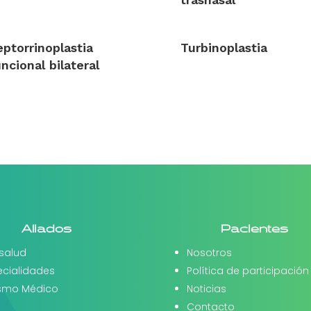
eptorrinoplastia
Turbinoplastia
uncional bilateral
Aliados
Pacientes
salud
Nosotros
ecialidades
Política de participación
ismo Médico
Noticias
Contacto