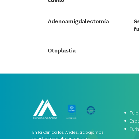
Adenoamigdalectomía
S
f
Otoplastia
Tele
Esp
Tur
En la Clínica los Andes, trabajamos
constantemente en mejorar