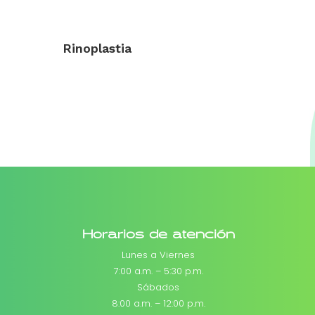
Rinoplastia
Horarios de atención
Lunes a Viernes
7:00 a.m. – 5:30 p.m.
Sábados
8:00 a.m. – 12:00 p.m.