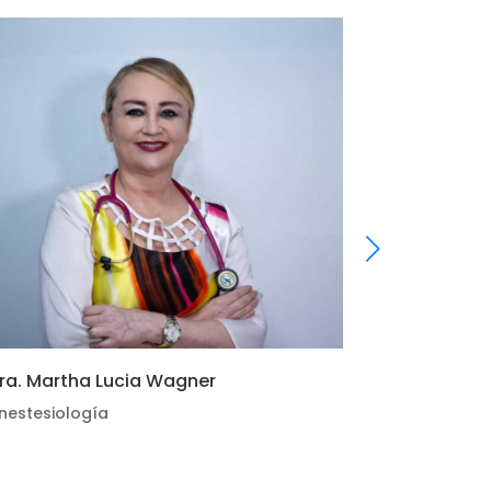
ra. Martha Lucia Wagner
Dr. Julio H
nestesiología
Anestesiolo