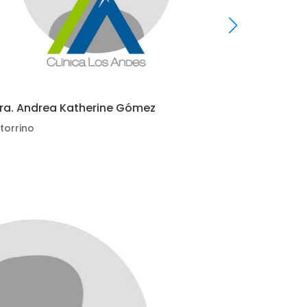
ra. Andrea Katherine Gómez
Dra. Julian
torrino
Otorrino