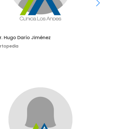
r. Hugo Darío Jiménez
Dr. Julián Va
rtopedia
Ortopedia