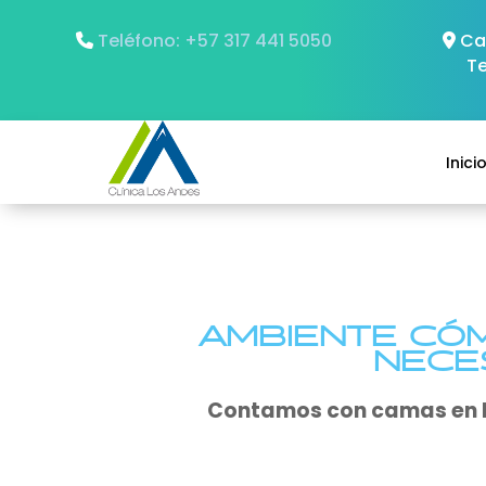
Teléfono: +57 317 441 5050
Car
T
Inici
AMBIENTE CÓ
NECE
Contamos con camas en h