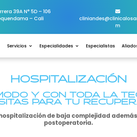
rera 39A N° 5D – 106
equendama – Cali
cliniandes@clinicalos
m
o
Servicios
Especialidades
Especialistas
Aliado
HOSPITALIZACIÓN
MODO Y CON TODA LA TE
SITAS PARA TU RECUPER
ospitalización de baja complejidad además 
postoperatoria.